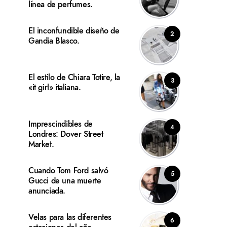
línea de perfumes.
El inconfundible diseño de
2
Gandia Blasco.
El estilo de Chiara Totire, la
3
«it girl» italiana.
Imprescindibles de
4
Londres: Dover Street
Market.
Cuando Tom Ford salvó
5
Gucci de una muerte
anunciada.
Velas para las diferentes
6