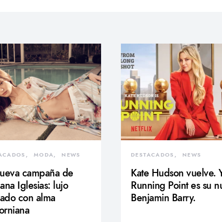
ACADOS
MODA
NEWS
DESTACADOS
NEWS
nueva campaña de
Kate Hudson vuelve. 
ana Iglesias: lujo
Running Point es su 
jado con alma
Benjamin Barry.
forniana