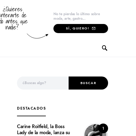
¿Quieres
enterarte de
No te pierdas lo último sobre
moda, arte, gastro...
odo antes que
nadie?
SÍ, QUIERO!
Search for:
BUSCAR
DESTACADOS
Carine Roitfeld, la Boss
1
Lady de la moda, lanza su