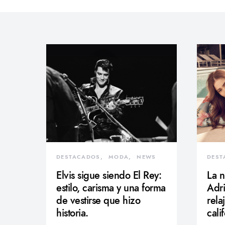
DESTACADOS
MODA
NEWS
DEST
Elvis sigue siendo El Rey:
La 
estilo, carisma y una forma
Adri
de vestirse que hizo
rela
historia.
cali